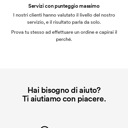
un impianto stampa per ogni colore da stampare. Se
Servizi con punteggio massimo
ripeti lo stesso ordine, questo costo non viene più
applicato.
I nostri clienti hanno valutato il livello del nostro
servizio, e il risultato parla da solo.
Prova tu stesso ad effettuare un ordine e capirai il
perché.
Hai bisogno di aiuto?
Ti aiutiamo con piacere.