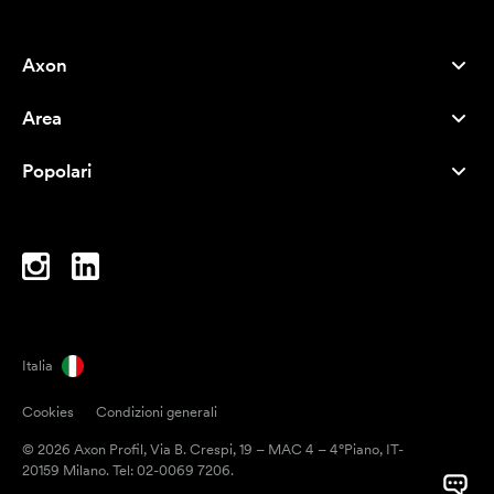
Axon
Servizio clienti
Area
Chi siamo
Novità
Careers
Popolari
I più venduti
Penne
Sostenibilità
Marchi
Shopper
Ispirazione
Blocchi per appunti
A-Z
Borse porta PC
Caramelle
Italia
Magneti
Cookies
Condizioni generali
Tazze
© 2026 Axon Profil, Via B. Crespi, 19 – MAC 4 – 4°Piano, IT-
Ombrelli
20159 Milano. Tel: 02-0069 7206.