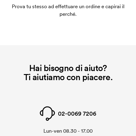
un impianto stampa per ogni colore da stampare. Se
Prova tu stesso ad effettuare un ordine e capirai il
ripeti lo stesso ordine, questo costo non viene più
perché.
applicato.
Hai bisogno di aiuto?
Ti aiutiamo con piacere.
02-0069 7206
Lun-ven 08.30 - 17.00