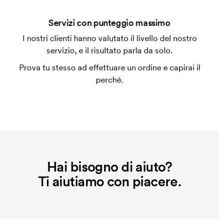
Che cos'è l'impianto stampa?
Servizi con punteggio massimo
L'impianto stampa è un tipo di impianto che si
I nostri clienti hanno valutato il livello del nostro
utilizza al momento della stampa. Dobbiamo creare
servizio, e il risultato parla da solo.
un impianto stampa per ogni colore da stampare. Se
Prova tu stesso ad effettuare un ordine e capirai il
ripeti lo stesso ordine, questo costo non viene più
perché.
applicato.
Che cos'è il costo iniziale?
Per alcuni prodotti si applica un costo iniziale per la
personalizzazione. Il costo iniziale è necessario per
coprire le spese del setup iniziale. Questo costo si
applica anche se ripeti lo stesso ordine.
Hai bisogno di aiuto?
Ti aiutiamo con piacere.