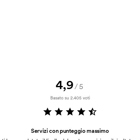
a e il nostro preventivo prima che
a bozza di stampa? Inviaci il tuo logo
a.
la verifica della solvibilità. La
ssibile pagare con carta.
4,9
/5
ilizza al momento della stampa.
Basato su 2.405 voti
ore da stampare. Se ripeti lo stesso
Servizi con punteggio massimo