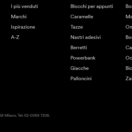
I più venduti
Blocchi per appunti
Bo
Marchi
Caramelle
Ma
Ispirazione
Tazze
Om
A-Z
Nastri adesivi
Bo
Berretti
Ca
Powerbank
Oc
Giacche
Bic
Palloncini
Za
159 Milano. Tel: 02-0069 7206.