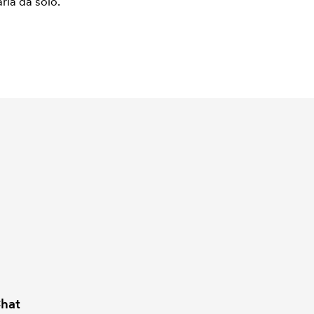
arla da solo.
hat