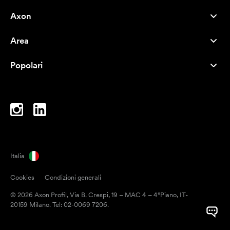
Axon
Servizio clienti
Area
Chi siamo
Novità
Careers
Popolari
I più venduti
Penne
Sostenibilità
Marchi
Shopper
Ispirazione
Blocchi per appunti
A-Z
Borse porta PC
Caramelle
Italia
Magneti
Cookies
Condizioni generali
Tazze
© 2026 Axon Profil, Via B. Crespi, 19 – MAC 4 – 4°Piano, IT-
Ombrelli
20159 Milano. Tel: 02-0069 7206.
Nastri adesivi