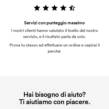
emessa a spedizione avvenuta. È possibile pagare
con carta.
Che cos'è l'impianto stampa?
Servizi con punteggio massimo
L'impianto stampa è un tipo di impianto che si
I nostri clienti hanno valutato il livello del nostro
utilizza al momento della stampa. Dobbiamo creare
servizio, e il risultato parla da solo.
un impianto stampa per ogni colore da stampare. Se
Prova tu stesso ad effettuare un ordine e capirai il
ripeti lo stesso ordine, questo costo non viene più
perché.
applicato.
Hai bisogno di aiuto?
Ti aiutiamo con piacere.