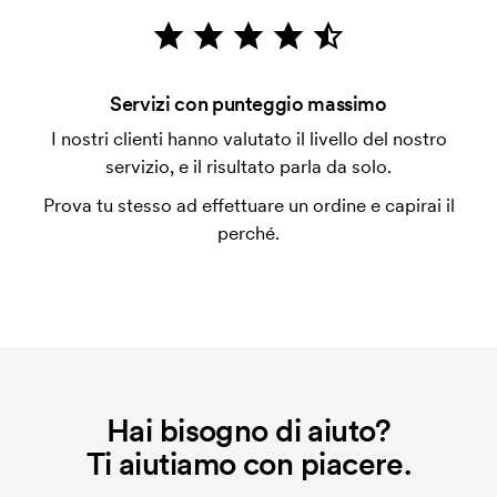
emessa a spedizione avvenuta. È possibile pagare
con carta.
Che cos'è l'impianto stampa?
Servizi con punteggio massimo
L'impianto stampa è un tipo di impianto che si
I nostri clienti hanno valutato il livello del nostro
utilizza al momento della stampa. Dobbiamo creare
servizio, e il risultato parla da solo.
un impianto stampa per ogni colore da stampare. Se
Prova tu stesso ad effettuare un ordine e capirai il
ripeti lo stesso ordine, questo costo non viene più
perché.
applicato.
Hai bisogno di aiuto?
Ti aiutiamo con piacere.