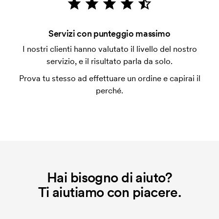
con carta.
Che cos'è l'impianto stampa?
Servizi con punteggio massimo
L'impianto stampa è un tipo di impianto che si
I nostri clienti hanno valutato il livello del nostro
utilizza al momento della stampa. Dobbiamo creare
servizio, e il risultato parla da solo.
un impianto stampa per ogni colore da stampare. Se
Prova tu stesso ad effettuare un ordine e capirai il
ripeti lo stesso ordine, questo costo non viene più
perché.
applicato.
Hai bisogno di aiuto?
Ti aiutiamo con piacere.