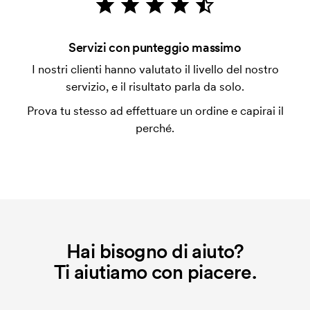
con carta.
Che cos'è l'impianto stampa?
Servizi con punteggio massimo
L'impianto stampa è un tipo di impianto che si
I nostri clienti hanno valutato il livello del nostro
utilizza al momento della stampa. Dobbiamo creare
servizio, e il risultato parla da solo.
un impianto stampa per ogni colore da stampare. Se
Prova tu stesso ad effettuare un ordine e capirai il
ripeti lo stesso ordine, questo costo non viene più
perché.
applicato.
Hai bisogno di aiuto?
Ti aiutiamo con piacere.