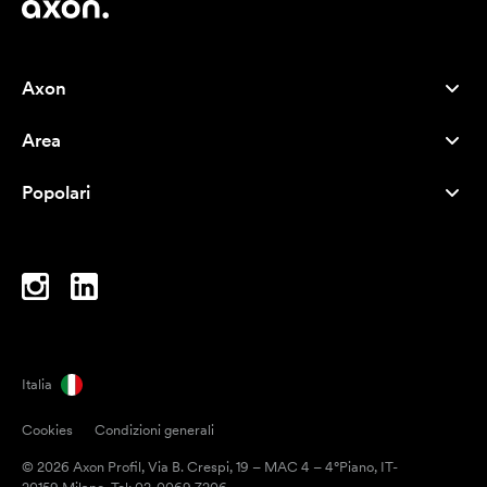
Axon
Servizio clienti
Area
Chi siamo
Novità
Careers
Popolari
I più venduti
Penne
Sostenibilità
Marchi
Shopper
Ispirazione
Blocchi per appunti
A-Z
Borse porta PC
Caramelle
Italia
Magneti
Cookies
Condizioni generali
Tazze
© 2026 Axon Profil, Via B. Crespi, 19 – MAC 4 – 4°Piano, IT-
Ombrelli