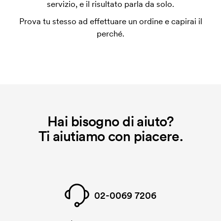
servizio, e il risultato parla da solo.
coprire le spese del setup iniziale. Questo costo si
Prova tu stesso ad effettuare un ordine e capirai il
applica anche se ripeti lo stesso ordine.
perché.
Hai bisogno di aiuto?
Ti aiutiamo con piacere.
02-0069 7206