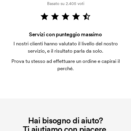
Basato su 2.405 voti
Che cos'è il costo iniziale?
Per alcuni prodotti si applica un costo iniziale per la
personalizzazione. Il costo iniziale è necessario per
coprire le spese del setup iniziale. Questo costo si
Servizi con punteggio massimo
applica anche se ripeti lo stesso ordine.
I nostri clienti hanno valutato il livello del nostro
servizio, e il risultato parla da solo.
Prova tu stesso ad effettuare un ordine e capirai il
perché.
Hai bisogno di aiuto?
Ti aiutiamo con piacere.