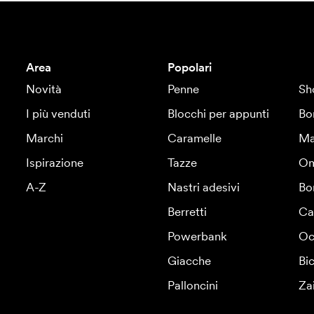
Area
Popolari
Novità
Penne
Sh
I più venduti
Blocchi per appunti
Bo
Marchi
Caramelle
Ma
Ispirazione
Tazze
Om
A-Z
Nastri adesivi
Bo
Berretti
Ca
Powerbank
Oc
Giacche
Bic
Palloncini
Za