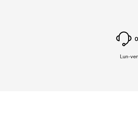
0
Lun-ven