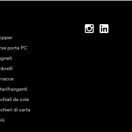
opper
rse porta PC
gneti
brelli
rracce
tarifrangenti
chiali da sole
chieri di carta
ini