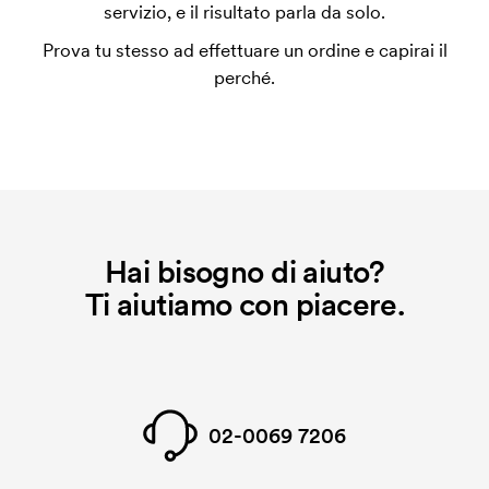
utilizza al momento della stampa. Dobbiamo creare
servizio, e il risultato parla da solo.
un impianto stampa per ogni colore da stampare. Se
Prova tu stesso ad effettuare un ordine e capirai il
ripeti lo stesso ordine, questo costo non viene più
perché.
applicato.
Hai bisogno di aiuto?
Ti aiutiamo con piacere.
02-0069 7206