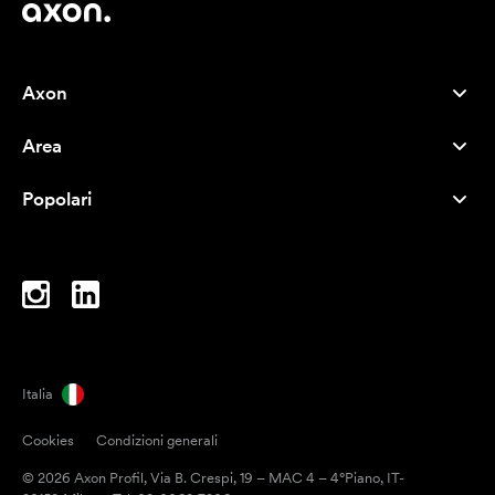
Axon
Servizio clienti
Area
Chi siamo
Novità
Careers
Popolari
I più venduti
Penne
Sostenibilità
Marchi
Shopper
Ispirazione
Blocchi per appunti
A-Z
Borse porta PC
Caramelle
Italia
Magneti
Cookies
Condizioni generali
Tazze
© 2026 Axon Profil, Via B. Crespi, 19 – MAC 4 – 4°Piano, IT-
Ombrelli