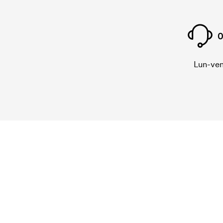
0
Lun-ven