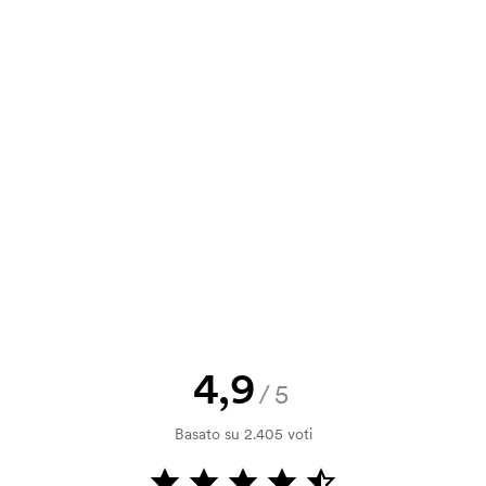
1,66
1,50
1,32
1,12
va, puoi inviare il tuo ordine a
2,21
2,00
1,77
1,50
a e il nostro preventivo prima che
a bozza di stampa? Inviaci il tuo logo
a.
la verifica della solvibilità. La
ssibile pagare con carta.
4,9
/5
ilizza al momento della stampa.
Basato su 2.405 voti
ore da stampare. Se ripeti lo stesso