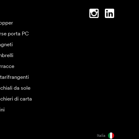
opper
rse porta PC
gneti
brelli
rracce
tarifrangenti
chiali da sole
chieri di carta
ini
Italia