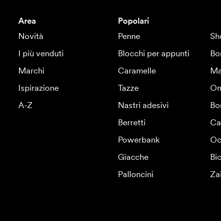
Area
Popolari
Novità
Penne
Sh
I più venduti
Blocchi per appunti
Bo
Marchi
Caramelle
Ma
Ispirazione
Tazze
Om
A-Z
Nastri adesivi
Bo
Berretti
Ca
Powerbank
Oc
Giacche
Bic
Palloncini
Za