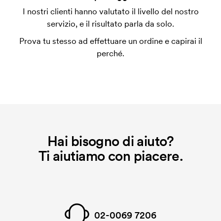
L'impianto stampa è un tipo di impianto che si
I nostri clienti hanno valutato il livello del nostro
utilizza al momento della stampa. Dobbiamo creare
servizio, e il risultato parla da solo.
un impianto stampa per ogni colore da stampare. Se
Prova tu stesso ad effettuare un ordine e capirai il
ripeti lo stesso ordine, questo costo non viene più
perché.
applicato.
Hai bisogno di aiuto?
Ti aiutiamo con piacere.
02-0069 7206