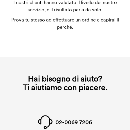
I nostri clienti hanno valutato il livello del nostro
utilizza al momento della stampa. Dobbiamo creare
servizio, e il risultato parla da solo.
un impianto stampa per ogni colore da stampare. Se
Prova tu stesso ad effettuare un ordine e capirai il
ripeti lo stesso ordine, questo costo non viene più
perché.
applicato.
Che cos'è il costo iniziale?
Per alcuni prodotti si applica un costo iniziale per la
personalizzazione. Il costo iniziale è necessario per
coprire le spese del setup iniziale. Questo costo si
applica anche se ripeti lo stesso ordine.
Hai bisogno di aiuto?
Ti aiutiamo con piacere.
02-0069 7206