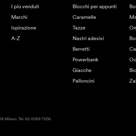
I più venduti
Blocchi per appunti
Bo
Marchi
Caramelle
Ma
Ispirazione
Tazze
Om
A-Z
Nastri adesivi
Bo
Berretti
Ca
Powerbank
Oc
Giacche
Bic
Palloncini
Za
159 Milano. Tel: 02-0069 7206.