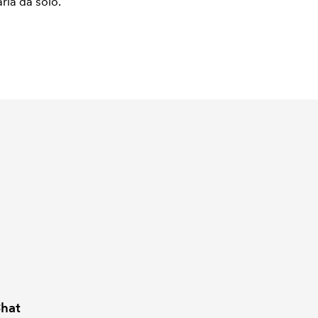
arla da solo.
hat