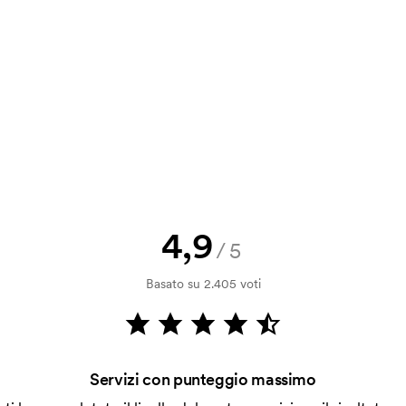
a e il nostro preventivo prima che
a bozza di stampa? Inviaci il tuo logo
a.
la verifica della solvibilità. La
ssibile pagare con carta.
4,9
/5
ilizza al momento della stampa.
Basato su 2.405 voti
ore da stampare. Se ripeti lo stesso
Servizi con punteggio massimo