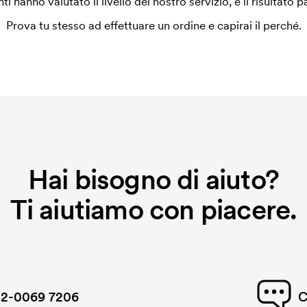
enti hanno valutato il livello del nostro servizio, e il risultato p
Prova tu stesso ad effettuare un ordine e capirai il perché.
Hai bisogno di aiuto?
Ti aiutiamo con piacere.
2-0069 7206
C