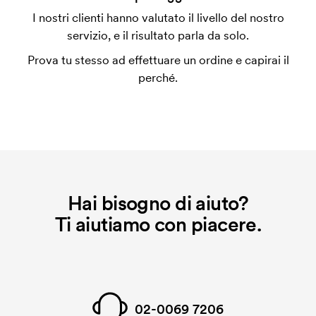
Per alcuni prodotti si applica un costo iniziale per la
I nostri clienti hanno valutato il livello del nostro
personalizzazione. Il costo iniziale è necessario per
servizio, e il risultato parla da solo.
coprire le spese del setup iniziale. Questo costo si
Prova tu stesso ad effettuare un ordine e capirai il
applica anche se ripeti lo stesso ordine.
perché.
Hai bisogno di aiuto?
Ti aiutiamo con piacere.
02-0069 7206