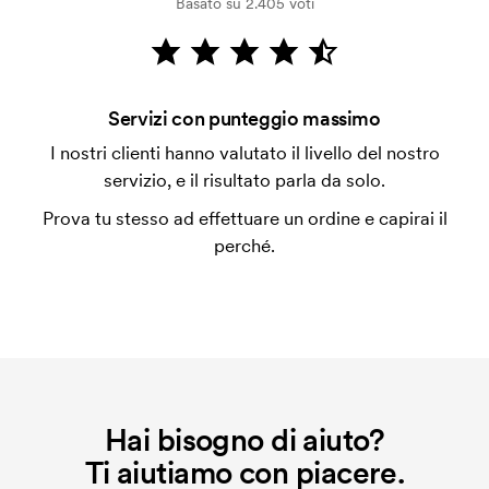
Basato su 2.405 voti
dalla verifica della solvibilità. La fattura verrà
emessa a spedizione avvenuta. È possibile pagare
con carta.
Che cos'è l'impianto stampa?
Servizi con punteggio massimo
L'impianto stampa è un tipo di impianto che si
I nostri clienti hanno valutato il livello del nostro
utilizza al momento della stampa. Dobbiamo creare
servizio, e il risultato parla da solo.
un impianto stampa per ogni colore da stampare. Se
Prova tu stesso ad effettuare un ordine e capirai il
ripeti lo stesso ordine, questo costo non viene più
perché.
applicato.
Hai bisogno di aiuto?
Ti aiutiamo con piacere.