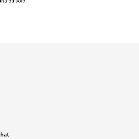
arla da solo.
hat