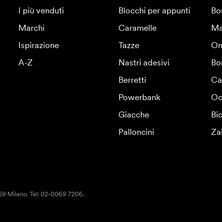
I più venduti
Blocchi per appunti
Bo
Marchi
Caramelle
Ma
Ispirazione
Tazze
Om
A-Z
Nastri adesivi
Bo
Berretti
Ca
Powerbank
Oc
Giacche
Bic
Palloncini
Za
159 Milano. Tel: 02-0069 7206.