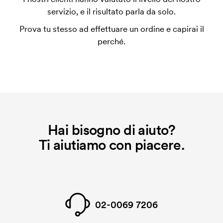
personalizzazione. Il costo iniziale è necessario per
servizio, e il risultato parla da solo.
coprire le spese del setup iniziale. Questo costo si
Prova tu stesso ad effettuare un ordine e capirai il
applica anche se ripeti lo stesso ordine.
perché.
Hai bisogno di aiuto?
Ti aiutiamo con piacere.
02-0069 7206