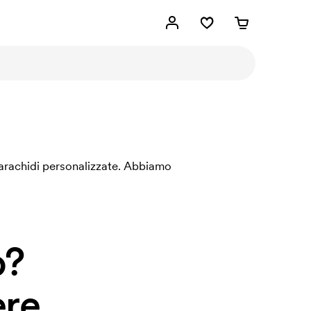
i arachidi personalizzate. Abbiamo
o?
re.