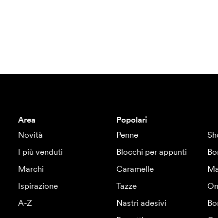
Area
Popolari
Novità
Penne
Sh
I più venduti
Blocchi per appunti
Bo
Marchi
Caramelle
Ma
Ispirazione
Tazze
Om
A-Z
Nastri adesivi
Bo