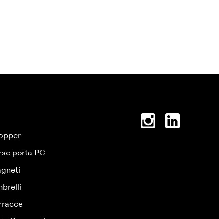
opper
rse porta PC
gneti
brelli
rracce