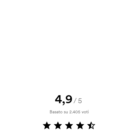
a e il nostro preventivo prima che
a bozza di stampa? Inviaci il tuo logo
a.
la verifica della solvibilità. La
ssibile pagare con carta.
4,9
/5
 la personalizzazione. Il costo iniziale
Basato su 2.405 voti
le. Questo costo si applica anche se