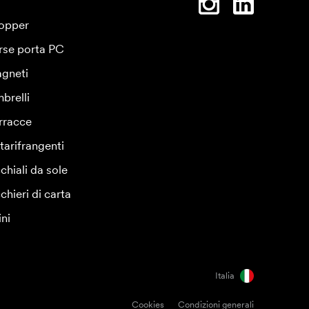
opper
rse porta PC
gneti
brelli
rracce
tarifrangenti
chiali da sole
chieri di carta
ini
Italia
Cookies
Condizioni generali