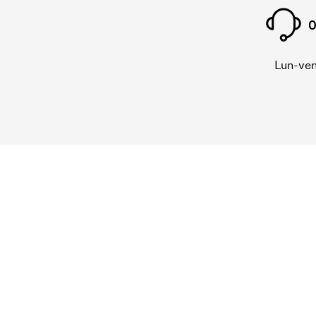
0
Lun-ven