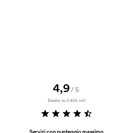
a e il nostro preventivo prima che
a bozza di stampa? Inviaci il tuo logo
a.
la verifica della solvibilità. La
ssibile pagare con carta.
4,9
/5
ilizza al momento della stampa.
Basato su 2.405 voti
ore da stampare. Se ripeti lo stesso
Servizi con punteggio massimo