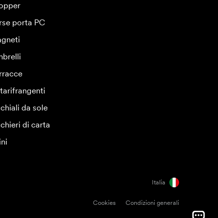
opper
rse porta PC
gneti
brelli
rracce
tarifrangenti
chiali da sole
chieri di carta
ini
Italia
Cookies
Condizioni generali