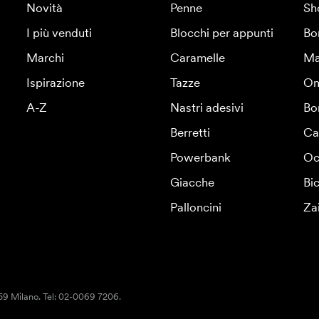
Novità
Penne
Sh
I più venduti
Blocchi per appunti
Bo
Marchi
Caramelle
Ma
Ispirazione
Tazze
Om
A-Z
Nastri adesivi
Bo
Berretti
Ca
Powerbank
Oc
Giacche
Bic
Palloncini
Za
159 Milano. Tel: 02-0069 7206.