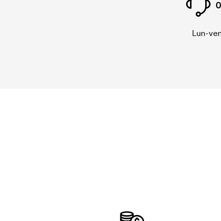
0
Lun-ven