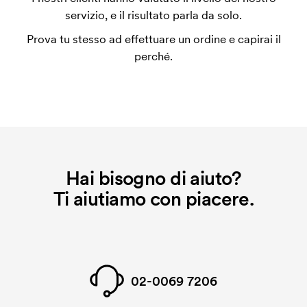
utilizza al momento della stampa. Dobbiamo creare
servizio, e il risultato parla da solo.
un impianto stampa per ogni colore da stampare. Se
Prova tu stesso ad effettuare un ordine e capirai il
ripeti lo stesso ordine, questo costo non viene più
perché.
applicato.
Hai bisogno di aiuto?
Ti aiutiamo con piacere.
02-0069 7206