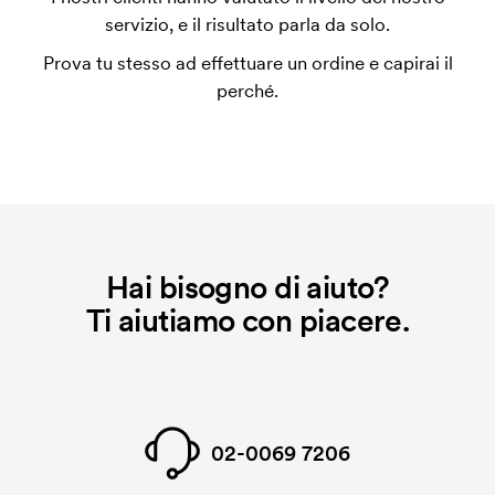
utilizza al momento della stampa. Dobbiamo creare
servizio, e il risultato parla da solo.
un impianto stampa per ogni colore da stampare. Se
Prova tu stesso ad effettuare un ordine e capirai il
ripeti lo stesso ordine, questo costo non viene più
perché.
applicato.
Hai bisogno di aiuto?
Ti aiutiamo con piacere.
02-0069 7206