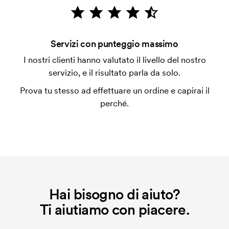
emessa a spedizione avvenuta. È possibile pagare
con carta.
Che cos'è l'impianto stampa?
Servizi con punteggio massimo
L'impianto stampa è un tipo di impianto che si
I nostri clienti hanno valutato il livello del nostro
utilizza al momento della stampa. Dobbiamo creare
servizio, e il risultato parla da solo.
un impianto stampa per ogni colore da stampare. Se
Prova tu stesso ad effettuare un ordine e capirai il
ripeti lo stesso ordine, questo costo non viene più
perché.
applicato.
Che cos'è il costo iniziale?
Per alcuni prodotti si applica un costo iniziale per la
personalizzazione. Il costo iniziale è necessario per
coprire le spese del setup iniziale. Questo costo si
applica anche se ripeti lo stesso ordine.
Hai bisogno di aiuto?
Ti aiutiamo con piacere.