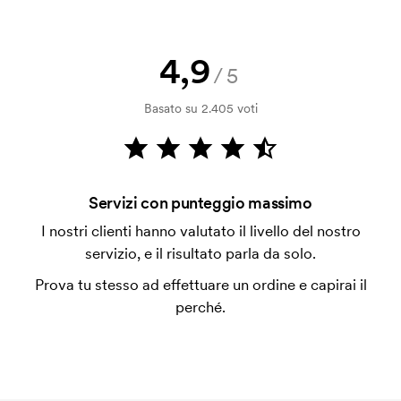
Posso ricevere un campione?
Nessun problema! Ci pensiamo noi.
4,9
Come posso pagare?
/5
Il pagamento avviene con fattura dopo 30 giorni
Basato su 2.405 voti
dalla verifica della solvibilità. La fattura verrà
emessa a spedizione avvenuta. È possibile pagare
con carta.
Che cos'è l'impianto stampa?
Servizi con punteggio massimo
L'impianto stampa è un tipo di impianto che si
I nostri clienti hanno valutato il livello del nostro
utilizza al momento della stampa. Dobbiamo creare
servizio, e il risultato parla da solo.
un impianto stampa per ogni colore da stampare. Se
Prova tu stesso ad effettuare un ordine e capirai il
ripeti lo stesso ordine, questo costo non viene più
perché.
applicato.