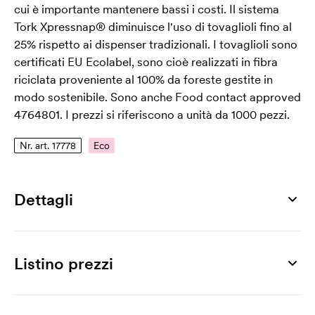
cui è importante mantenere bassi i costi. Il sistema
Tork Xpressnap® diminuisce l'uso di tovaglioli fino al
25% rispetto ai dispenser tradizionali. I tovaglioli sono
certificati EU Ecolabel, sono cioè realizzati in fibra
riciclata proveniente al 100% da foreste gestite in
modo sostenibile. Sono anche Food contact approved
4764801. I prezzi si riferiscono a unità da 1000 pezzi.
Nr. art. 17778
Eco
Dettagli
Numero di articolo
17778
Listino prezzi
Misura
21,3 x 16,5 cm
Prodotto
160 pz
320 pz
480 pz
800 pz
1600 pz
320