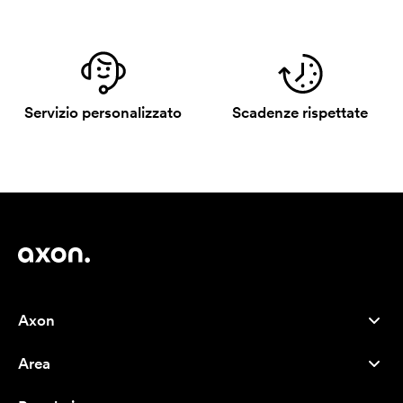
Servizio personalizzato
Scadenze rispettate
Axon
Servizio clienti
Area
Chi siamo
Novità
Careers