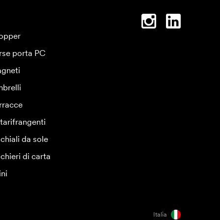
opper
rse porta PC
gneti
brelli
rracce
tarifrangenti
chiali da sole
chieri di carta
ini
Italia