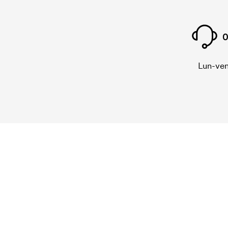
0
Lun-ven