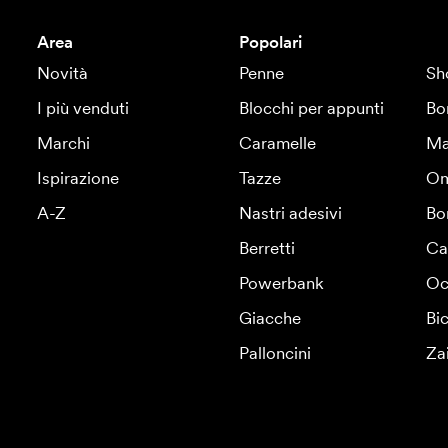
Area
Popolari
Novità
Penne
Sh
I più venduti
Blocchi per appunti
Bo
Marchi
Caramelle
Ma
Ispirazione
Tazze
Om
A-Z
Nastri adesivi
Bo
Berretti
Ca
Powerbank
Oc
Giacche
Bic
Palloncini
Za