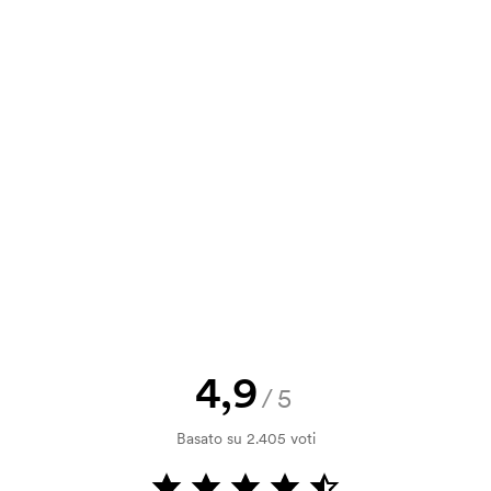
12,62
10,15
6,93
5,69
va, puoi inviare il tuo ordine a
16,83
13,53
9,24
7,59
a e il nostro preventivo prima che
a bozza di stampa? Inviaci il tuo logo
a.
la verifica della solvibilità. La
ssibile pagare con carta.
4,9
/5
ilizza al momento della stampa.
Basato su 2.405 voti
ore da stampare. Se ripeti lo stesso