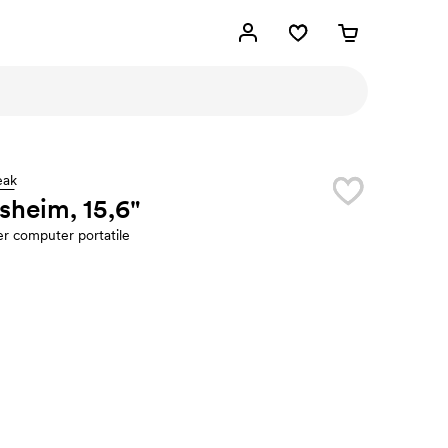
eak
sheim, 15,6"
er computer portatile