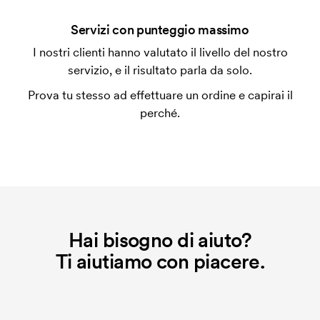
Che cos'è l'impianto stampa?
Servizi con punteggio massimo
L'impianto stampa è un tipo di impianto che si
I nostri clienti hanno valutato il livello del nostro
utilizza al momento della stampa. Dobbiamo creare
servizio, e il risultato parla da solo.
un impianto stampa per ogni colore da stampare. Se
Prova tu stesso ad effettuare un ordine e capirai il
ripeti lo stesso ordine, questo costo non viene più
perché.
applicato.
Hai bisogno di aiuto?
Ti aiutiamo con piacere.