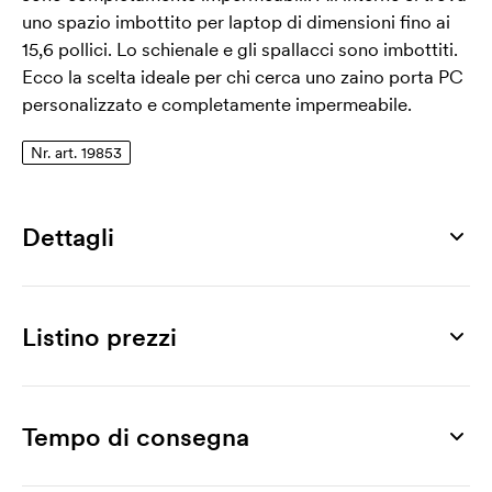
uno spazio imbottito per laptop di dimensioni fino ai
15,6 pollici. Lo schienale e gli spallacci sono imbottiti.
Ecco la scelta ideale per chi cerca uno zaino porta PC
personalizzato e completamente impermeabile.
Nr. art. 19853
Dettagli
Numero di articolo
19853
Listino prezzi
Misura
245 x 400 x 115 mm
Prodotto
3 pz
5 pz
10 pz
20 pz
30 pz
50 pz
Max area di stampa
Starkville, 15,6''
51,91
46,33
41,26
37,68
34,89
33,10
Tempo di consegna
120 x 150 mm
Stampa