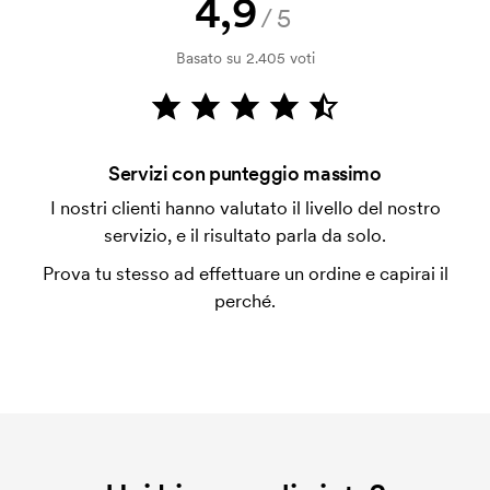
4,9
Come posso pagare?
/5
Il pagamento avviene con fattura dopo 30 giorni
Basato su 2.405 voti
dalla verifica della solvibilità. La fattura verrà
emessa a spedizione avvenuta. È possibile pagare
con carta.
Che cos'è l'impianto stampa?
Servizi con punteggio massimo
L'impianto stampa è un tipo di impianto che si
I nostri clienti hanno valutato il livello del nostro
utilizza al momento della stampa. Dobbiamo creare
servizio, e il risultato parla da solo.
un impianto stampa per ogni colore da stampare. Se
Prova tu stesso ad effettuare un ordine e capirai il
ripeti lo stesso ordine, questo costo non viene più
perché.
applicato.