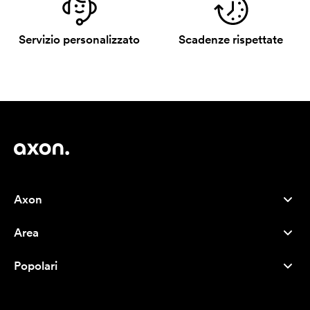
Servizio personalizzato
Scadenze rispettate
Axon
Servizio clienti
Area
Chi siamo
Novità
Careers
Popolari
I più venduti
Penne
Sostenibilità
Marchi
Shopper