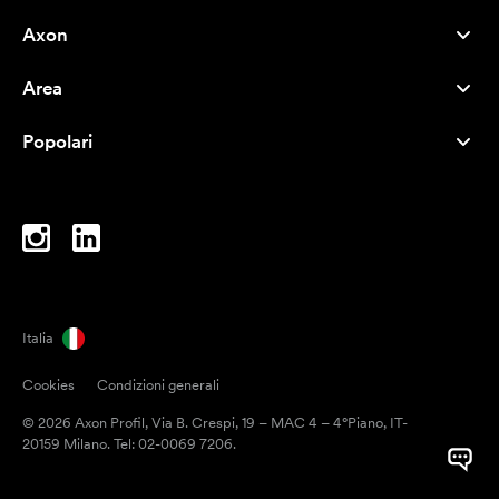
Axon
Servizio clienti
Area
Chi siamo
Novità
Careers
Popolari
I più venduti
Penne
Sostenibilità
Marchi
Shopper
Ispirazione
Blocchi per appunti
A-Z
Borse porta PC
Caramelle
Italia
Magneti
Cookies
Condizioni generali
Tazze
© 2026 Axon Profil, Via B. Crespi, 19 – MAC 4 – 4°Piano, IT-
Ombrelli
20159 Milano. Tel: 02-0069 7206.
Nastri adesivi