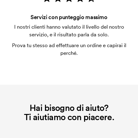
con carta.
Che cos'è l'impianto stampa?
Servizi con punteggio massimo
L'impianto stampa è un tipo di impianto che si
I nostri clienti hanno valutato il livello del nostro
utilizza al momento della stampa. Dobbiamo creare
servizio, e il risultato parla da solo.
un impianto stampa per ogni colore da stampare. Se
Prova tu stesso ad effettuare un ordine e capirai il
ripeti lo stesso ordine, questo costo non viene più
perché.
applicato.
Hai bisogno di aiuto?
Ti aiutiamo con piacere.