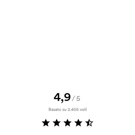
32,34
28,38
23,43
20,46
a e il nostro preventivo prima che
a bozza di stampa? Inviaci il tuo logo
a.
la verifica della solvibilità. La
ssibile pagare con carta.
4,9
/5
ilizza al momento della stampa.
Basato su 2.405 voti
ore da stampare. Se ripeti lo stesso