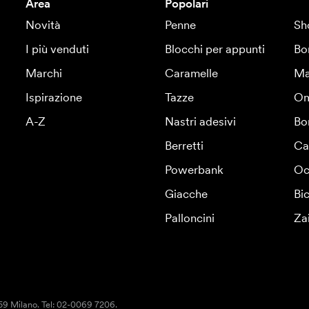
Area
Popolari
Novità
Penne
Sh
I più venduti
Blocchi per appunti
Bo
Marchi
Caramelle
Ma
Ispirazione
Tazze
Om
A-Z
Nastri adesivi
Bo
Berretti
Ca
Powerbank
Oc
Giacche
Bic
Palloncini
Za
159 Milano. Tel: 02-0069 7206.