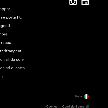
opper
rse porta PC
gneti
brelli
rracce
tarifrangenti
chiali da sole
chieri di carta
ini
Italia
Cookies
Condizioni generali