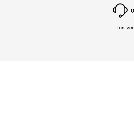
0
Lun-ven