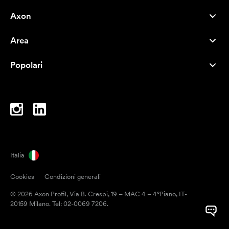
Axon
Servizio clienti
Area
Chi siamo
Novità
Careers
Popolari
I più venduti
Penne
Sostenibilità
Marchi
Shopper
Ispirazione
Blocchi per appunti
A-Z
Borse porta PC
Caramelle
Italia
Magneti
Cookies
Condizioni generali
Tazze
© 2026 Axon Profil, Via B. Crespi, 19 – MAC 4 – 4°Piano, IT-
Ombrelli
20159 Milano. Tel: 02-0069 7206.
Nastri adesivi