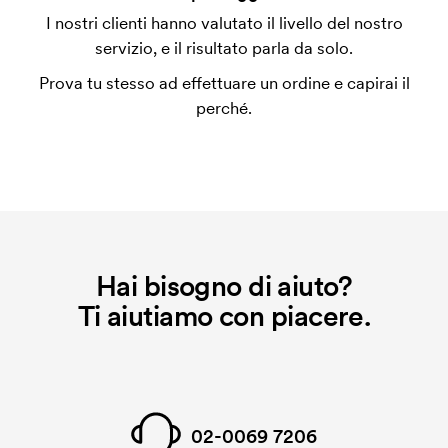
L'impianto stampa è un tipo di impianto che si
I nostri clienti hanno valutato il livello del nostro
utilizza al momento della stampa. Dobbiamo creare
servizio, e il risultato parla da solo.
un impianto stampa per ogni colore da stampare. Se
Prova tu stesso ad effettuare un ordine e capirai il
ripeti lo stesso ordine, questo costo non viene più
perché.
applicato.
Hai bisogno di aiuto?
Ti aiutiamo con piacere.
02-0069 7206