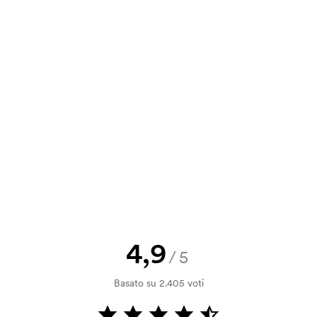
,59
1,09
0,94
0,82
va, puoi inviare il tuo ordine a
,12
1,46
1,26
1,09
a e il nostro preventivo prima che
a bozza di stampa? Inviaci il tuo logo
a.
la verifica della solvibilità. La
ssibile pagare con carta.
4,9
/5
ilizza al momento della stampa.
Basato su 2.405 voti
ore da stampare. Se ripeti lo stesso