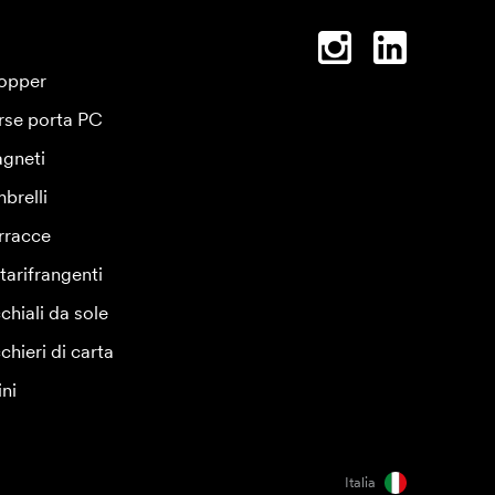
opper
rse porta PC
gneti
brelli
rracce
tarifrangenti
chiali da sole
chieri di carta
ini
Italia