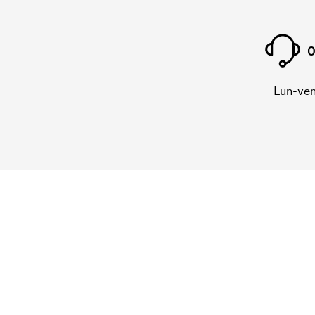
0
Lun-ven