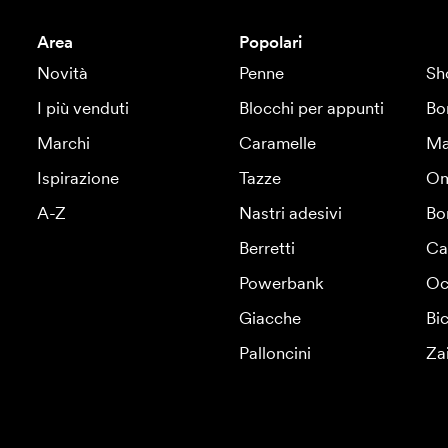
Area
Popolari
Novità
Penne
Sh
I più venduti
Blocchi per appunti
Bo
Marchi
Caramelle
Ma
Ispirazione
Tazze
Om
A-Z
Nastri adesivi
Bo
Berretti
Ca
Powerbank
Oc
Giacche
Bic
Palloncini
Za