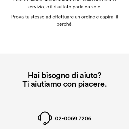
utilizza al momento della stampa. Dobbiamo creare
servizio, e il risultato parla da solo.
un impianto stampa per ogni colore da stampare. Se
Prova tu stesso ad effettuare un ordine e capirai il
ripeti lo stesso ordine, questo costo non viene più
perché.
applicato.
Hai bisogno di aiuto?
Ti aiutiamo con piacere.
02-0069 7206