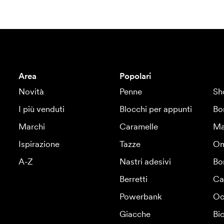
Area
Popolari
Novità
Penne
Sh
I più venduti
Blocchi per appunti
Bo
Marchi
Caramelle
Ma
Ispirazione
Tazze
Om
A-Z
Nastri adesivi
Bo
Berretti
Ca
Powerbank
Oc
Giacche
Bic