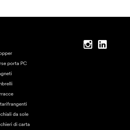
opper
rse porta PC
gneti
brelli
rracce
tarifrangenti
chiali da sole
chieri di carta