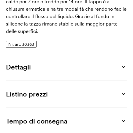
calde per 7 ore e fredde per 14 ore. Il tappo è a
chiusura ermetica e ha tre modalità che rendono facile
controllare il flusso del liquido. Grazie al fondo in
silicone la tazza rimane stabile sulla maggior parte
delle superfici.
Nr. art. 30363
Dettagli
Numero di articolo
30363
Listino prezzi
Misura
Ø 86 x 183 mm
Prodotto
5 pz
10 pz
20 pz
30 pz
50 pz
100 pz
Max area di stampa
Horizon Magna, 60 cl
35,32
33,68
32,82
32,03
31,32
30,39
Tempo di consegna
120 x 110 mm
Stampa