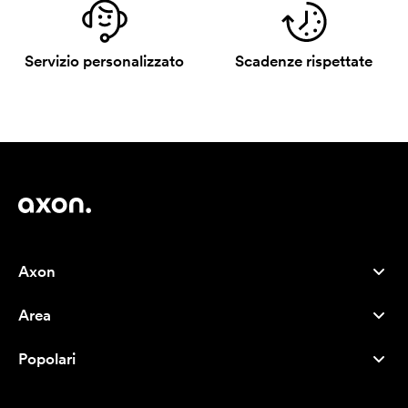
Servizio personalizzato
Scadenze rispettate
Axon
Servizio clienti
Area
Chi siamo
Novità
Careers
Popolari
I più venduti
Penne
Sostenibilità
Marchi