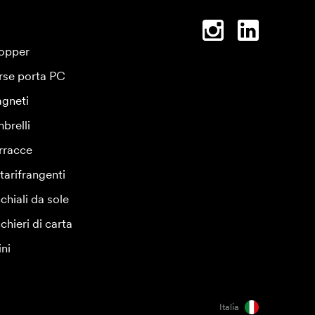
opper
rse porta PC
gneti
brelli
rracce
tarifrangenti
chiali da sole
chieri di carta
ini
Italia