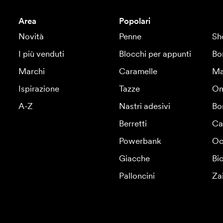
Area
Popolari
Novità
Penne
Sh
I più venduti
Blocchi per appunti
Bo
Marchi
Caramelle
Ma
Ispirazione
Tazze
Om
A-Z
Nastri adesivi
Bo
Berretti
Ca
Powerbank
Oc
Giacche
Bic
Palloncini
Za