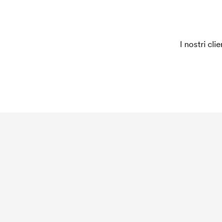
Che cos'è il costo iniziale?
Per alcuni prodotti si applica un costo iniziale per
è necessario per coprire le spese del setup inizia
I nostri cli
ripeti lo stesso ordine.