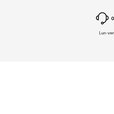
0
Lun-ven