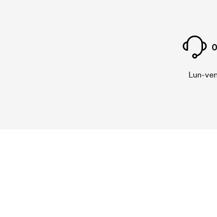
0
Lun-ven