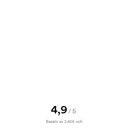
e. È molto semplice da usare ed è lì
4,36
13,12
10,40
7,92
va, puoi inviare il tuo ordine a
5,03
4,62
3,71
2,89
incisione laser: 31,50 €.
a e il nostro preventivo prima che
a bozza di stampa? Inviaci il tuo logo
a.
la verifica della solvibilità. La
ssibile pagare con carta.
4,9
/5
ilizza al momento della stampa.
Basato su 2.405 voti
ore da stampare. Se ripeti lo stesso