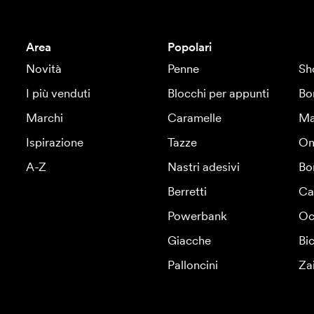
Area
Popolari
Novità
Penne
Sh
I più venduti
Blocchi per appunti
Bo
Marchi
Caramelle
Ma
Ispirazione
Tazze
Om
A-Z
Nastri adesivi
Bo
Berretti
Ca
Powerbank
Oc
Giacche
Bic
Palloncini
Za