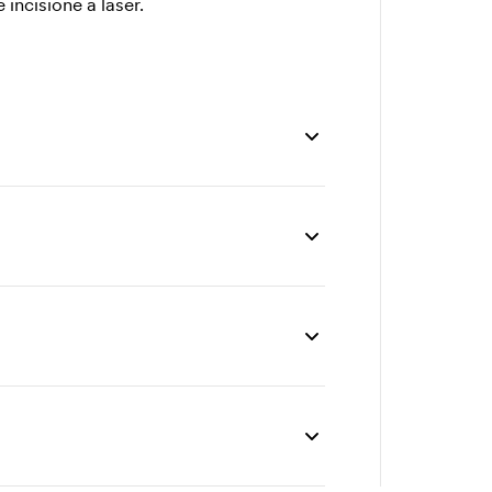
incisione a laser.
pz
100 pz
200 pz
300 pz
,72
18,65
18,32
17,82
,73
1,56
1,39
1,21
47
3,12
2,77
2,43