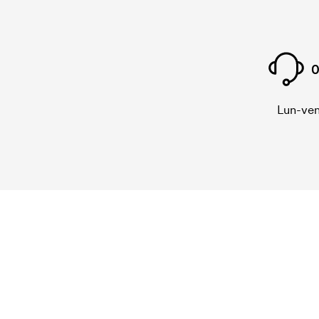
0
Lun-ven