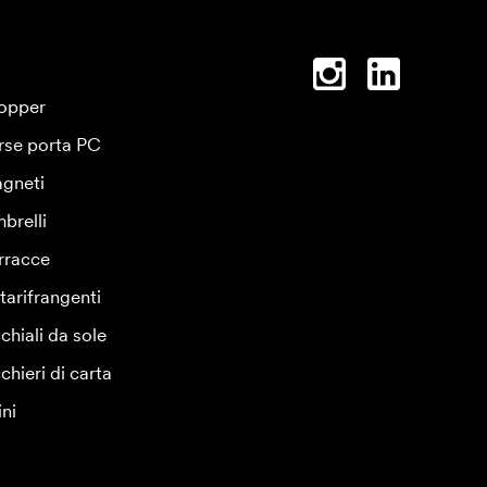
opper
rse porta PC
gneti
brelli
rracce
tarifrangenti
chiali da sole
chieri di carta
ini