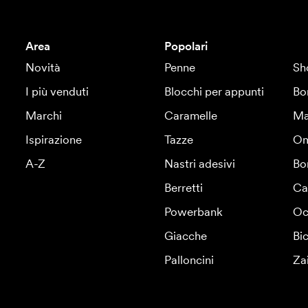
Area
Popolari
Novità
Penne
Sh
I più venduti
Blocchi per appunti
Bo
Marchi
Caramelle
Ma
Ispirazione
Tazze
Om
A-Z
Nastri adesivi
Bo
Berretti
Ca
Powerbank
Oc
Giacche
Bic
Palloncini
Za