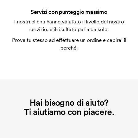
Che cos'è l'impianto stampa?
Servizi con punteggio massimo
L'impianto stampa è un tipo di impianto che si
I nostri clienti hanno valutato il livello del nostro
utilizza al momento della stampa. Dobbiamo creare
servizio, e il risultato parla da solo.
un impianto stampa per ogni colore da stampare. Se
Prova tu stesso ad effettuare un ordine e capirai il
ripeti lo stesso ordine, questo costo non viene più
perché.
applicato.
Hai bisogno di aiuto?
Ti aiutiamo con piacere.