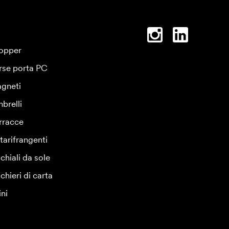
opper
rse porta PC
gneti
brelli
rracce
tarifrangenti
chiali da sole
chieri di carta
ini