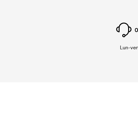
0
Lun-ven