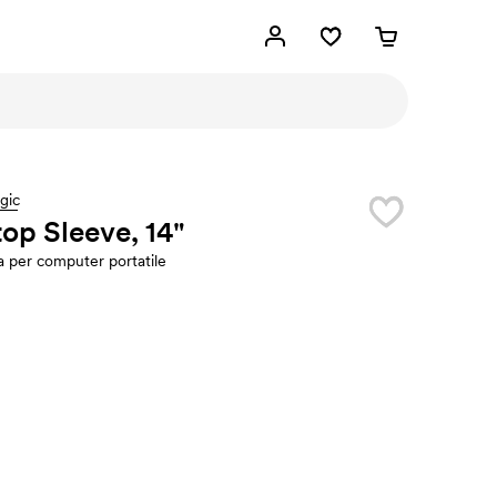
gic
op Sleeve, 14"
a per computer portatile