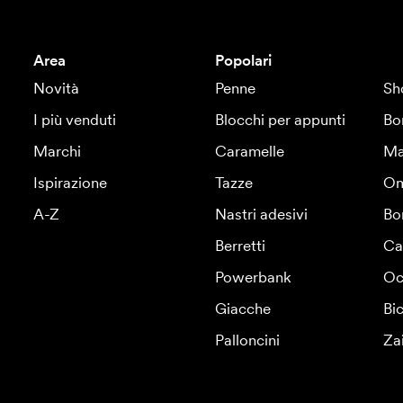
Area
Popolari
Novità
Penne
Sh
I più venduti
Blocchi per appunti
Bo
Marchi
Caramelle
Ma
Ispirazione
Tazze
Om
A-Z
Nastri adesivi
Bo
Berretti
Ca
Powerbank
Oc
Giacche
Bic
Palloncini
Za