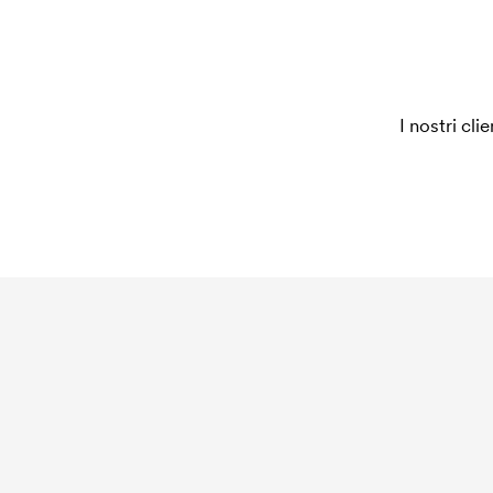
ordine, questo costo non viene più applicato.
I nostri cli