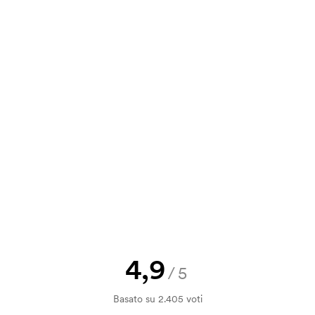
e. È molto semplice da usare ed è lì
va, puoi inviare il tuo ordine a
a e il nostro preventivo prima che
a bozza di stampa? Inviaci il tuo logo
a.
la verifica della solvibilità. La
ssibile pagare con carta.
4,9
/5
ilizza al momento della stampa.
Basato su 2.405 voti
ore da stampare. Se ripeti lo stesso