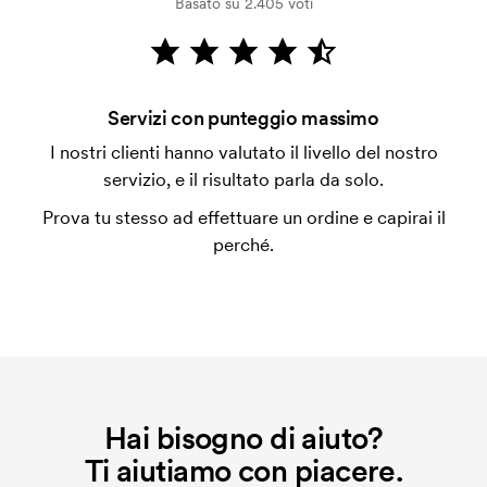
Basato su 2.405 voti
dalla verifica della solvibilità. La fattura verrà
emessa a spedizione avvenuta. È possibile pagare
con carta.
Che cos'è l'impianto stampa?
Servizi con punteggio massimo
L'impianto stampa è un tipo di impianto che si
I nostri clienti hanno valutato il livello del nostro
utilizza al momento della stampa. Dobbiamo creare
servizio, e il risultato parla da solo.
un impianto stampa per ogni colore da stampare. Se
Prova tu stesso ad effettuare un ordine e capirai il
ripeti lo stesso ordine, questo costo non viene più
perché.
applicato.
Hai bisogno di aiuto?
Ti aiutiamo con piacere.