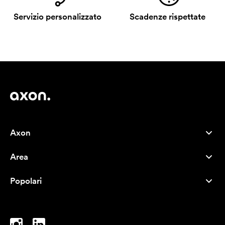
Servizio personalizzato
Scadenze rispettate
Axon
Servizio clienti
Area
Chi siamo
Novità
Careers
Popolari
I più venduti
Penne
Sostenibilità
Marchi
Shopper
Ispirazione