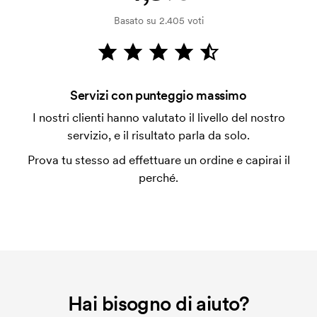
Basato su 2.405 voti
Che cos'è il costo iniziale?
Per alcuni prodotti si applica un costo iniziale per la
personalizzazione. Il costo iniziale è necessario per
coprire le spese del setup iniziale. Questo costo si
Servizi con punteggio massimo
applica anche se ripeti lo stesso ordine.
I nostri clienti hanno valutato il livello del nostro
servizio, e il risultato parla da solo.
Prova tu stesso ad effettuare un ordine e capirai il
perché.
Hai bisogno di aiuto?