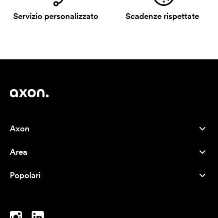
Servizio personalizzato
Scadenze rispettate
Axon
Servizio clienti
Area
Chi siamo
Novità
Careers
Popolari
I più venduti
Penne
Sostenibilità
Marchi
Shopper
Ispirazione