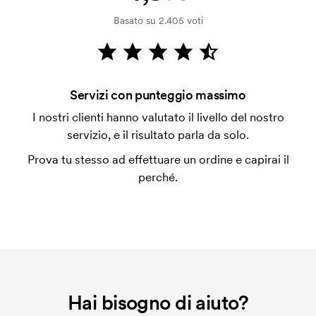
Basato su 2.405 voti
Che cos'è il costo iniziale?
Per alcuni prodotti si applica un costo iniziale per la
personalizzazione. Il costo iniziale è necessario per
coprire le spese del setup iniziale. Questo costo si
Servizi con punteggio massimo
applica anche se ripeti lo stesso ordine.
I nostri clienti hanno valutato il livello del nostro
servizio, e il risultato parla da solo.
Prova tu stesso ad effettuare un ordine e capirai il
perché.
Hai bisogno di aiuto?