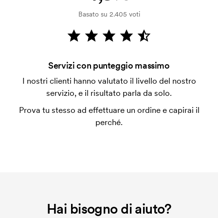
Basato su 2.405 voti
Che cos'è il costo iniziale?
Per alcuni prodotti si applica un costo iniziale per la
personalizzazione. Il costo iniziale è necessario per
coprire le spese del setup iniziale. Questo costo si
Servizi con punteggio massimo
applica anche se ripeti lo stesso ordine.
I nostri clienti hanno valutato il livello del nostro
servizio, e il risultato parla da solo.
Prova tu stesso ad effettuare un ordine e capirai il
perché.
Hai bisogno di aiuto?