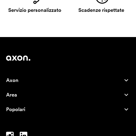
Servizio personalizzato
Scadenze rispettate
Axon
Servizio clienti
Area
Chi siamo
Novità
Careers
Popolari
I più venduti
Penne
Sostenibilità
Marchi
Shopper
Ispirazione