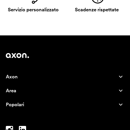
Servizio personalizzato
Scadenze rispettate
Axon
Servizio clienti
Area
Chi siamo
Novità
Careers
Popolari
I più venduti
Penne
Sostenibilità
Marchi
Shopper
Ispirazione