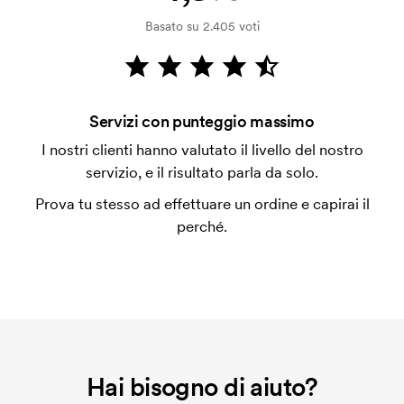
Basato su 2.405 voti
Che cos'è il costo iniziale?
Per alcuni prodotti si applica un costo iniziale per la
personalizzazione. Il costo iniziale è necessario per
coprire le spese del setup iniziale. Questo costo si
Servizi con punteggio massimo
applica anche se ripeti lo stesso ordine.
I nostri clienti hanno valutato il livello del nostro
servizio, e il risultato parla da solo.
Prova tu stesso ad effettuare un ordine e capirai il
perché.
Hai bisogno di aiuto?